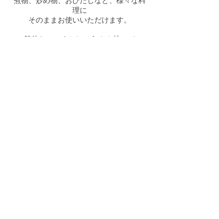
煮物、炒め物、おひたしなど、様々な料
理に
そのままお使いいただけます。
一般的なこいくちしょうゆ と比べて、
食塩分25％カットも嬉しい商品です。
購入はこちら
熊本県熊本市北区楠野町972
TEL：0570-200-545 FAX：096-245-3937