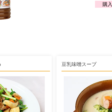
購
め
豆乳味噌スープ