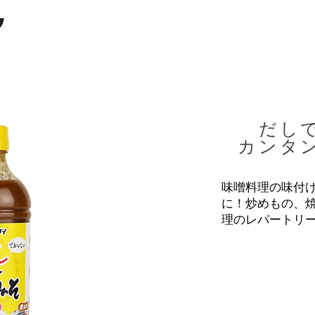
​だし
カンタ
味噌料理の味付け
に！炒めもの、
理のレパートリ