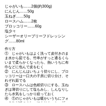
じゃがいも……2個(約300g)
にんじん……50g
玉ねぎ……50g
ロースハム……2枚
ブロッコリー……60g
塩少々
シーザーオリーブリーフドレッシン
グ……80ml
作り方
① じゃがいもはよく洗って皮付きのま
ま水から茹でる。竹串がすっと通るくら
いまで柔らかくなったら、熱いうちに布
巾などに包んで皮をむく
② にんじんはいちょう切りにし、ブロ
ッコリーは一口大の子房に切り分け、そ
れぞれ茹でる
③ ロースハムは色紙切りにする。玉ね
ぎは薄切りにして塩もみし、しんなりし
たら水気をしっかり絞っておく
④ ①のじゃがいもは暖かいうちにフォ
ークなどでつぶし、にんじん、シーザー