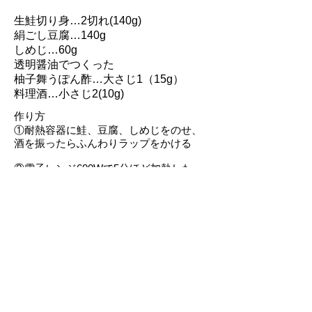
生鮭切り身…2切れ(140g)
絹ごし豆腐…140g
しめじ…60g
透明醤油でつくった
柚子舞うぽん酢…大さじ1（15g）
料理酒…小さじ2(10g)
作り方
①耐熱容器に鮭、豆腐、しめじをのせ、
酒を振ったらふんわりラップをかける
②電子レンジ600Wで5分ほど加熱した
ら、透明醤油でつくった柚子舞うぽん酢
をかけて完成
熊本県熊本市北区楠野町972