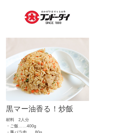
​黒マー油香る！炒飯
材料 2人分
・ご飯……400g
​・豚バラ肉……80g