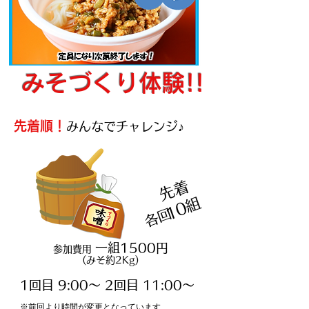
みそづくり体験!!
先着順！
みんなでチャレンジ♪
先
着
1
0
組
​
各回
一組1500円
参加費用
(みそ約2Kg)
1回目 9:00～ 2回目 11:00～
※前回より時間が変更となっています