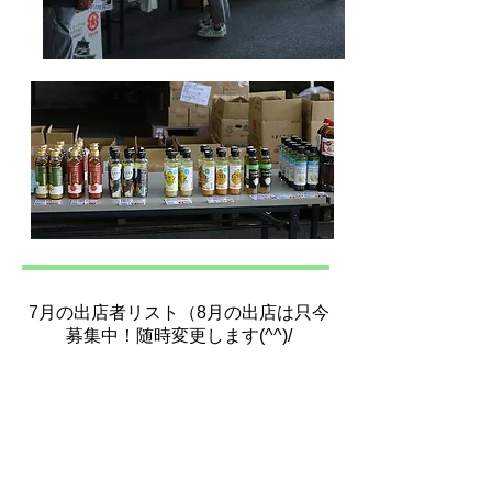
​7月の出店者リスト（8月の出店は只今
募集中！随時変更します(^^)/
【居酒屋やまちゃん】
わらび餅
などの販売
【こだいこラーメン】
元祖！熊本ラーメンここに
あり
【かずみんほ】
布製バッグ・通帳ケース・子供
服・アクセサリー・ワークショップ（子供用ブレス