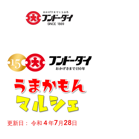
7
28
４
​更新日： 令和
年
月
日