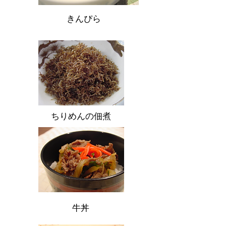
きんぴら
ちりめんの佃煮
牛丼