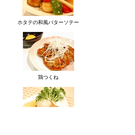
ホタテの和風バターソテー
鶏つくね
まぐろの竜田揚げ