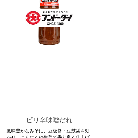
​ピリ辛味噌だれ
風味豊かなみそに、豆板醤・豆鼓醤を効
かせ、にんにくや生姜で香り良く仕上げ