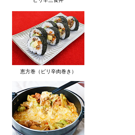
ピリ辛三食丼
恵方巻（ピリ辛肉巻き）