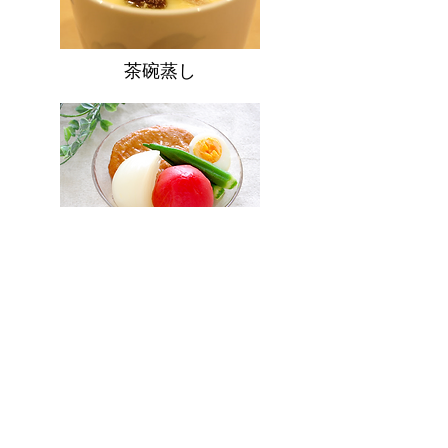
茶碗蒸し
冷やしおでん